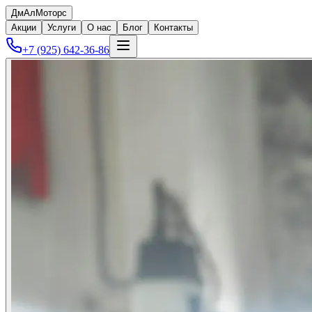
ДмАл
Моторс
Акции
Услуги
О нас
Блог
Контакты
+7 (925) 642-36-86